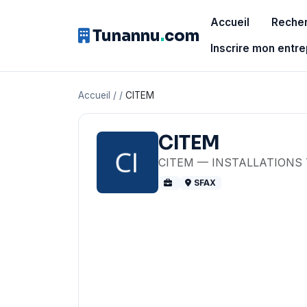
Accueil
Recher
Tunannu
.
com
Inscrire mon entre
Accueil
/
/
CITEM
CITEM
CITEM — INSTALLATIONS
SFAX