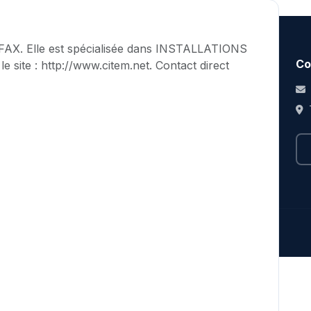
FAX. Elle est spécialisée dans INSTALLATIONS
Découvrir
Entreprises
Co
e site : http://www.citem.net. Contact direct
Recherche entreprises
Inscrire mon entreprise
es
Secteurs d'activité
Nos formules
00
Régions économiques
Espace membre
Nos valeurs
FAQ
e.
ervices