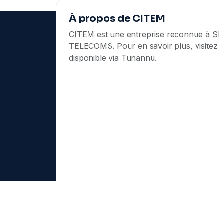
À propos de CITEM
CITEM est une entreprise reconnue à S
TELECOMS. Pour en savoir plus, visitez l
Tunannu.com
disponible via Tunannu.
Depuis 2006, Tunaffaires Services accompagne l
entreprises tunisiennes dans leur visibilité digitale.
Tunannu.com est leur annuaire B2B : plus de 17 0
entreprises référencées, des mises en relation
professionnelles, et des outils pour exister en lign
© 2026 Tunannu.com — Une marque Tunaffaires S